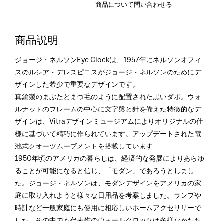
商品について問い合わせる
商品説明
ジョージ・ネルソンEye Clockは、1957年にネルソンオフィ
スのルシア・デレスピニスがジョージ・ネルソンのためにデ
ザインした希少で重要なデザインです。
真鍮製のまぶたとまつ毛のように配置された黒いダボ。ウォ
ルナットのフレームの中心に文字盤と針を備えた特徴的なデ
ザインは、Vitraデザインミュージアムによりオリジナルの仕
様に基づいて精巧に作られています。アップデートされた電
池式クオーツムーブメントを搭載しています
1950年頃のアメリカの暮らしは、経済的な発展によりあらゆ
ることが可能になると信じ、「モダン」であろうとしまし
た。ジョージ・ネルソンは、モダンデザインをアメリカの家
庭に取り入れようと様々な日用品を考案しました。ランプや
時計など一般家庭にも使用に相応しいホームアクセサリーで
した。その中でも代表作のウォールクロックは多様なかたち