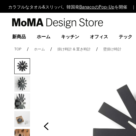
カラフルなタオル&スリッパ。韓国発
BanacoのPop-Up
を開催 ｜
MoMA
Design
Store
新商品
ホーム
キッチン
オフィス
テック
TOP
ホーム
掛け時計 & 置き時計
壁掛け時計