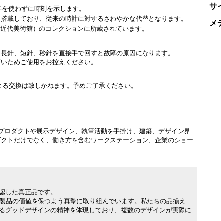
サ
字を使わずに時刻を示します。
を搭載しており、従来の時計に対するさわやかな代替となります。
メ
ク近代美術館）のコレクションに所蔵されています。
。長針、短針、秒針を直接手で回すと故障の原因になります。
高いためご使用をお控えください。
よる交換は致しかねます。予めご了承ください。
プロダクトや展示デザイン、執筆活動を手掛け、建築、デザイン界
ダクトだけでなく、働き方を含むワークステーション、企業のショー
。
承認した真正品です。
製品の価値を保つよう真摯に取り組んでいます。私たちの品揃え
れるグッドデザインの精神を体現しており、複数のデザインが実際に