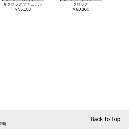
ルクロック ナチュラル
クロック
￥56,100
￥80,300
Back To Top
Back To Top
算時