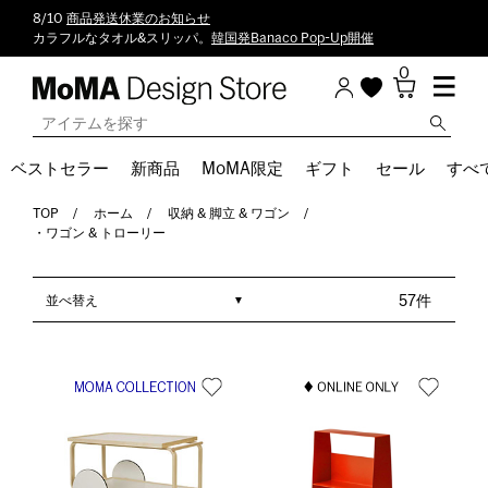
8/10
商品発送休業のお知らせ
カラフルなタオル&スリッパ。
韓国発Banaco Pop-Up開催
0
ベストセラー
新商品
MoMA限定
ギフト
セール
すべ
TOP
ホーム
収納 & 脚立 & ワゴン
・ワゴン & トローリー
並べ替え
57件