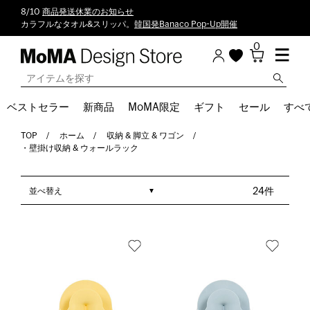
8/10
商品発送休業のお知らせ
カラフルなタオル&スリッパ。
韓国発Banaco Pop-Up開催
0
ベストセラー
新商品
MoMA限定
ギフト
セール
すべ
TOP
ホーム
収納 & 脚立 & ワゴン
・壁掛け収納 & ウォールラック
並べ替え
24件