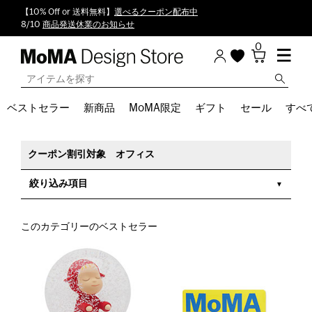
【10% Off or 送料無料】
選べるクーポン配布中
8/10
商品発送休業のお知らせ
0
ベストセラー
新商品
MoMA限定
ギフト
セール
すべ
クーポン割引対象 オフィス
絞り込み項目
このカテゴリーのベストセラー