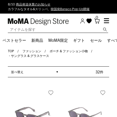
8/10
商品発送休業のお知らせ
カラフルなタオル&スリッパ。
韓国発Banaco Pop-Up開催
0
ベストセラー
新商品
MoMA限定
ギフト
セール
すべ
TOP
ファッション
ポーチ & ファッション小物
・サングラス & グラスケース
並べ替え
32件