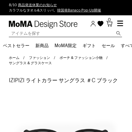
8/10
商品発送休業のお知らせ
カラフルなタオル&スリッパ。
韓国発Banaco Pop-Up開催
0
ベストセラー
新商品
MoMA限定
ギフト
セール
すべ
ホーム
ファッション
ポーチ & ファッション小物
サングラス & グラスケース
IZIPIZI ライトカラー サングラス ＃C ブラック