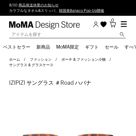
8/10
商品発送休業のお知らせ
カラフルなタオル&スリッパ。
韓国発Banaco Pop-Up開催
0
ベストセラー
新商品
MoMA限定
ギフト
セール
すべ
ホーム
ファッション
ポーチ & ファッション小物
サングラス & グラスケース
IZIPIZI サングラス ＃Road ハバナ