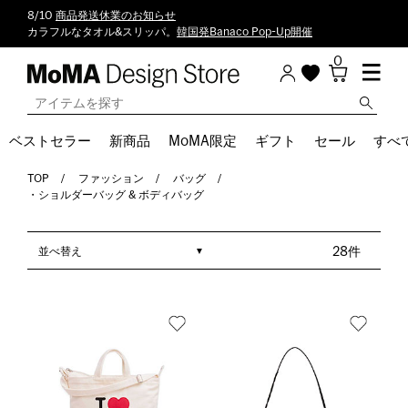
8/10
商品発送休業のお知らせ
カラフルなタオル&スリッパ。
韓国発Banaco Pop-Up開催
0
ベストセラー
新商品
MoMA限定
ギフト
セール
すべ
TOP
ファッション
バッグ
・ショルダーバッグ & ボディバッグ
並べ替え
28件