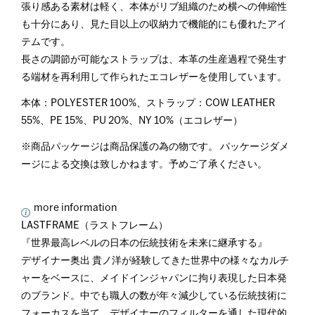
張り感ある素材は軽く、本体がリブ組織のため横への伸縮性
も十分にあり、見た目以上の収納力で機能的にも優れたアイ
テムです。
長さの調節が可能なストラップは、本革の生産過程で発生す
る端材を再利用して作られたエコレザーを使用しています。
本体：POLYESTER 100%、ストラップ：COW LEATHER
55%、PE 15%、PU 20%、NY 10%（エコレザー）
※商品パッケージは商品保護の為の物です。 パッケージダメ
ージによる交換は致しかねます。予めご了承ください。
more information
LASTFRAME（ラストフレーム）
『世界最高レベルの日本の伝統技術を未来に継承する』
デザイナー奥出 貴ノ洋が経験してきた世界中の様々なカルチ
ャーをベースに、メイドインジャパンに拘り表現した日本発
のブランド。中でも職人の数が年々減少している伝統技術に
フォーカスを当て、デザイナーのフィルターを通した現代的