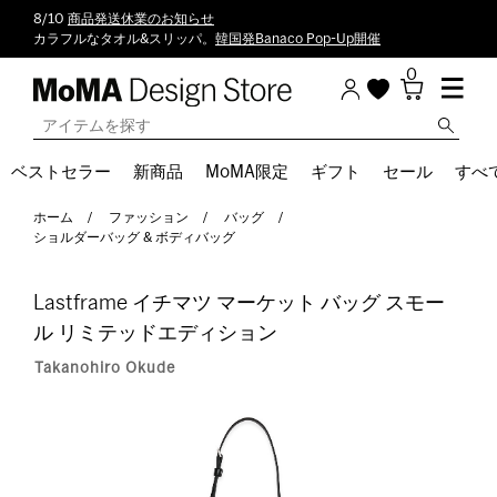
8/10
商品発送休業のお知らせ
カラフルなタオル&スリッパ。
韓国発Banaco Pop-Up開催
0
ベストセラー
新商品
MoMA限定
ギフト
セール
すべ
ホーム
ファッション
バッグ
ショルダーバッグ & ボディバッグ
Lastframe イチマツ マーケット バッグ スモー
ル リミテッドエディション
Takanohiro Okude