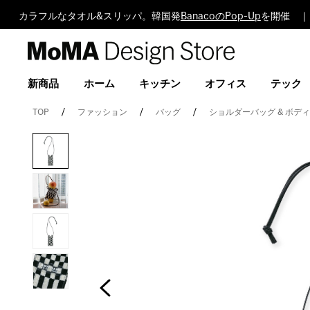
カラフルなタオル&スリッパ。韓国発
BanacoのPop-Up
を開催 ｜
MoMA
Design
Store
新商品
ホーム
キッチン
オフィス
テック
TOP
ファッション
バッグ
ショルダーバッグ & ボデ