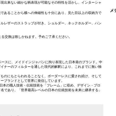
再現出来ない細かな柄表現が可能なその特性を活かし、インターシャ
メ
織であることから横への伸縮性も十分にあり、見た目以上の収納力で
クルレザーのストラップが付き、ショルダー、ネックホルダー、ハン
よる交換は致しかねます。予めご了承ください。
ベースに、メイドインジャパンに拘り表現した日本発のブランド。中
ザイナーのフィルターを通した現代的解釈により、これまでに無い独
何ものにもとらわれることなく、ボーダーレスに愛され続け、そして
リーブランドとして世界に発信しています。
く日本の職人技術・伝統技術を「フレーム」に収め、デザイン・プロ
ランド名であり、「世界最高レベルの日本の伝統技術を未来に継承する」