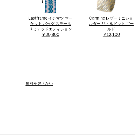
Lastframe イチマツ マー
Carmine レザーミニショ
ケット バッグ スモール
ルダー リトルドット ゴー
リミテッドエディション
ルド
￥30,800
￥12,100
履歴を残さない