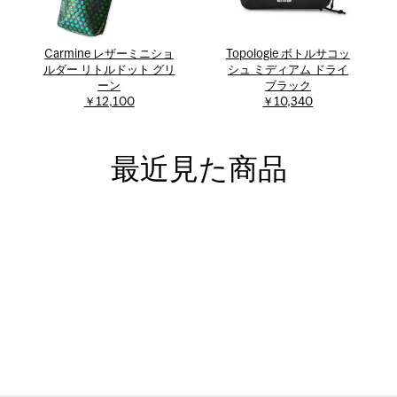
Carmine レザーミニショ
Topologie ボトルサコッ
ルダー リトルドット グリ
シュ ミディアム ドライ
ーン
ブラック
￥12,100
￥10,340
最近見た商品