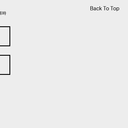
Back To Top
Back To Top
算時