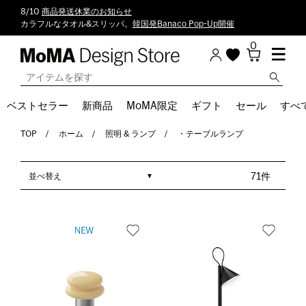
8/10
商品発送休業のお知らせ
カラフルなタオル&スリッパ。
韓国発Banaco Pop-Up開催
0
ベストセラー
新商品
MoMA限定
ギフト
セール
すべ
TOP
ホーム
照明 & ランプ
・テーブルランプ
並べ替え
71件