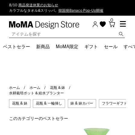
8/10
商品発送休業のお知らせ
カラフルなタオル&スリッパ。
韓国発Banaco Pop-Up開催
0
ベストセラー
新商品
MoMA限定
ギフト
セール
すべ
ホーム
ホーム
花瓶 & 鉢
水耕栽培ポット & 給水プランター
花瓶 & 鉢
花瓶 & 一輪挿し
鉢 & 鉢カバー
フラワーギフトチケ
このカテゴリーのベストセラー