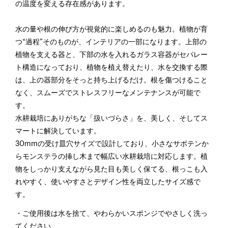
の温度を変える存在感があります。
水の量や根の伸び方が視覚的に楽しめるのも魅力。植物が育
つ“過程”そのものが、インテリアの一部になります。上部の
植物を支える器と、下部の水を入れるガラス容器がセパレー
ト構造になっており、植物を植え替えたり、水を交換する際
は、上の器部分をそっと持ち上げるだけ。根を傷つけること
なく、スムーズでストレスフリーなメンテナンスが可能で
す。
水耕栽培にありがちな「扱いづらさ」を、美しく、そしてス
マートに解決しています。
30mmの受け皿穴サイズで設計しており、小さなサボテンか
らモンステラの挿し木まで幅広い水耕栽培に対応します。植
物をしっかり支えながら見た目も美しく保てる、根っこも入
れやすく、使いやすさとデザイン性を両立したサイズ感で
す。
・ご使用後は水を捨て、やわらかいスポンジでやさしく洗っ
てください