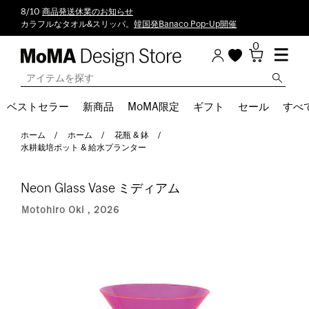
8/10
商品発送休業のお知らせ
カラフルなタオル&スリッパ。
韓国発Banaco Pop-Up開催
0
ベストセラー
新商品
MoMA限定
ギフト
セール
すべ
ホーム
ホーム
花瓶 & 鉢
水耕栽培ポット & 給水プランター
Neon Glass Vase ミディアム
Motohiro Oki，2026