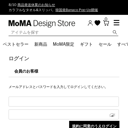
8/10
商品発送休業のお知らせ
カラフルなタオル&スリッパ。
韓国発Banaco Pop-Up開催
0
ベストセラー
新商品
MoMA限定
ギフト
セール
すべ
ログイン
会員のお客様
メールアドレスとパスワードを入力してログインしてください。