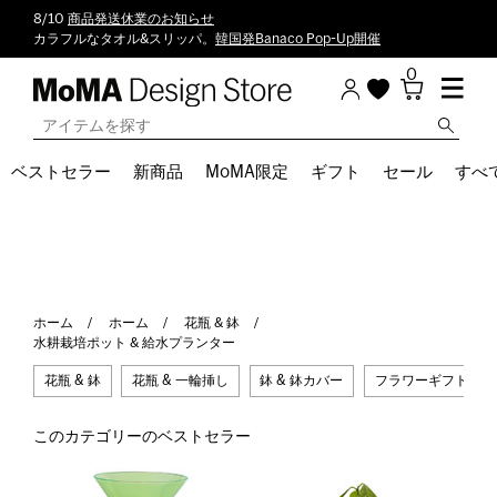
8/10
商品発送休業のお知らせ
カラフルなタオル&スリッパ。
韓国発Banaco Pop-Up開催
0
ベストセラー
新商品
MoMA限定
ギフト
セール
すべ
ホーム
ホーム
花瓶 & 鉢
水耕栽培ポット & 給水プランター
花瓶 & 鉢
花瓶 & 一輪挿し
鉢 & 鉢カバー
フラワーギフトチケ
このカテゴリーのベストセラー