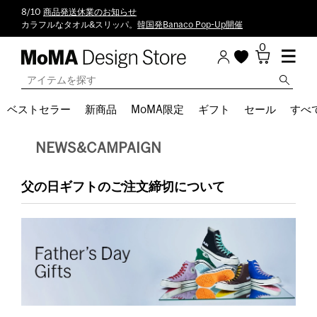
8/10
商品発送休業のお知らせ
カラフルなタオル&スリッパ。
韓国発Banaco Pop-Up開催
0
ベストセラー
新商品
MoMA限定
ギフト
セール
すべ
NEWS&CAMPAIGN
父の日ギフトのご注文締切について