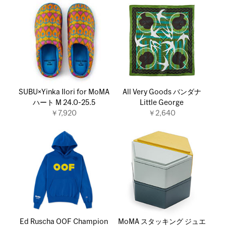
SUBU×Yinka Ilori for MoMA
All Very Goods バンダナ
ハート M 24.0-25.5
Little George
￥7,920
￥2,640
Ed Ruscha OOF Champion
MoMA スタッキング ジュエ