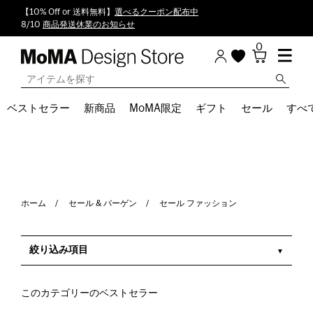
【10% Off or 送料無料】
選べるクーポン配布中
8/10
商品発送休業のお知らせ
0
ベストセラー
新商品
MoMA限定
ギフト
セール
すべ
ホーム
セール & バーゲン
セール ファッション
絞り込み項目
このカテゴリーのベストセラー