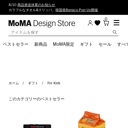
8/10
商品発送休業のお知らせ
カラフルなタオル&スリッパ。
韓国発Banaco Pop-Up開催
0
ベストセラー
新商品
MoMA限定
ギフト
セール
すべ
ホーム
ギフト
For Kids
このカテゴリーのベストセラー