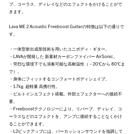
ブ、コーラス、ディレイなどのエフェクトをかけることがで
きます。
Lava ME 2 Acoustic Freeboost Guitarの特徴は以下の通りで
す。
・一体型射出成形技術を用いたユニボディ・ギター。
・LAVAが開発した 新素材カーボンファイバー AirSonic。
・苛烈な環境下でも演奏可能な高耐温性（－20℃から 80℃ま
で）。
・身体にフィットするコンフォートボディシェイプ。
・1.7kg. 超軽量 高携行性。
・ビルトインエフェクト搭載。外部エフェクターへの接続不
要。
・Freeboostテクノロジーにより、リバーブ、ディレイ、コ
ーラスなどのエフェクトを、アンプに接続することなくかけ
ることができます。
・L2ピックアップには、パーカッションサウンドを強調して