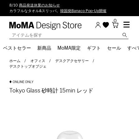
8/10
商品発送休業のお知らせ
カラフルなタオル&スリッパ。
韓国発Banaco Pop-Up開催
0
ベストセラー
新商品
MoMA限定
ギフト
セール
すべ
ホーム
オフィス
デスクアクセサリー
デスクトップオブジェ
Tokyo Glass 砂時計 15min レッド