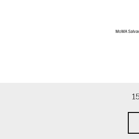
MoMA Salv
1