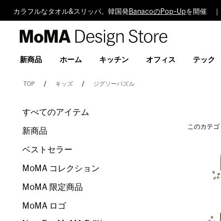
カラフルなタオル&スリッパ。韓国発
BanacoのPop-Up
を開催 ｜
MoMA
Design
Store
新商品
ホーム
キッチン
オフィス
テック
TOP
キッズ
ジグソーパズル
すべてのアイテム
このカテゴ
新商品
ベストセラー
MoMA コレクション
MoMA 限定商品
MoMA ロゴ