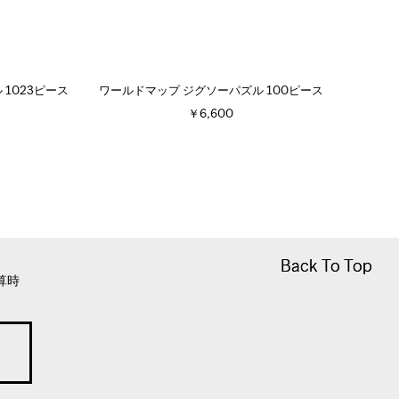
ズル 1023ピース
ワールドマップ ジグソーパズル 100ピース
￥6,600
Back To Top
Back To Top
算時