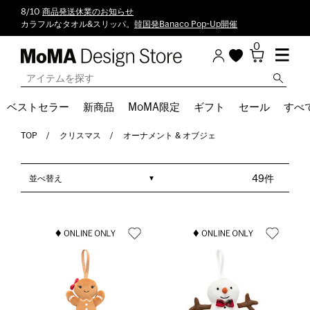
8/10
商品発送休業のお知らせ
カラフルなタオル&スリッパ。
韓国発Banaco Pop-Up開催
0
ベストセラー
新商品
MoMA限定
ギフト
セール
すべ
TOP
クリスマス
オーナメント & オブジェ
並べ替え
49件