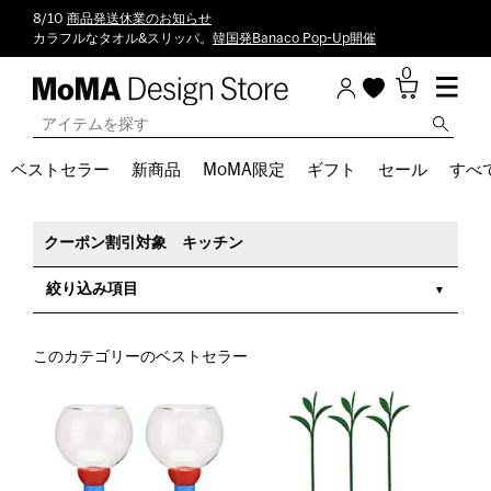
8/10
商品発送休業のお知らせ
カラフルなタオル&スリッパ。
韓国発Banaco Pop-Up開催
0
ベストセラー
新商品
MoMA限定
ギフト
セール
すべ
クーポン割引対象 キッチン
絞り込み項目
このカテゴリーのベストセラー