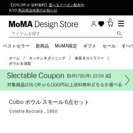
【10% Off or 送料無料】
選べるクーポン配布中
8/10
商品発送休業のお知らせ
0
ベストセラー
新商品
MoMA限定
ギフト
セール
すべ
ホーム
キッチン & ダイニング
食器 & カトラリー
ボウル & 深皿
Colbo ボウル スモール 6点セット
Colette Boccara，1950