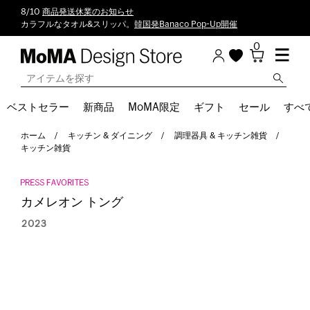
8/10
商品発送休業のお知らせ
カラフルなタオル&スリッパ。
韓国発Banaco Pop-Up開催
0
ベストセラー
新商品
MoMA限定
ギフト
セール
すべ
ホーム
キッチン & ダイニング
調理器具 & キッチン雑貨
キッチン雑貨
カメレオン トング
2023