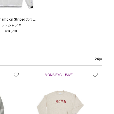
hampion Striped スウェ
ットシャツ M
￥18,700
24
件