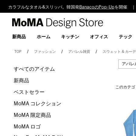
カラフルなタオル&スリッパ。韓国発
BanacoのPop-Up
を開催 ｜
MoMA
Design
Store
新商品
ホーム
キッチン
オフィス
テック
TOP
ファッション
アパレル雑貨
スウェット & カー
アパレ
すべてのアイテム
新商品
このカテゴ
ベストセラー
MoMA コレクション
MoMA 限定商品
MoMA ロゴ