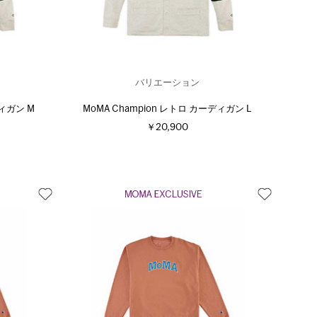
バリエーション
ディガン M
MoMA Champion レトロ カーディガン L
￥20,900