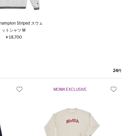
hampion Striped スウェ
ットシャツ M
￥18,700
24
件