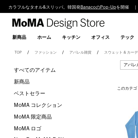
カラフルなタオル&スリッパ。韓国発
BanacoのPop-Up
を開催 ｜
MoMA
Design
Store
新商品
ホーム
キッチン
オフィス
テック
TOP
ファッション
アパレル雑貨
スウェット & カー
アパレ
すべてのアイテム
新商品
このカテゴ
ベストセラー
MoMA コレクション
MoMA 限定商品
MoMA ロゴ