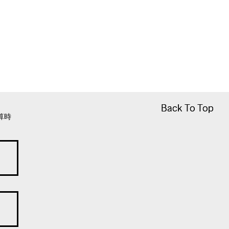
Back To Top
Back To Top
算時