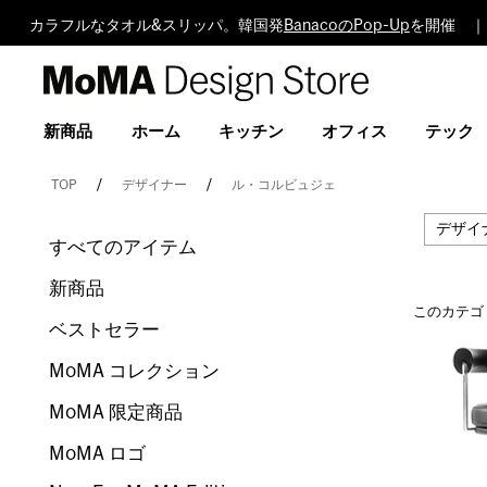
カラフルなタオル&スリッパ。韓国発
BanacoのPop-Up
を開催 ｜
MoMA
Design
Store
新商品
ホーム
キッチン
オフィス
テック
TOP
デザイナー
ル・コルビュジェ
デザイ
すべてのアイテム
新商品
このカテゴ
ベストセラー
MoMA コレクション
MoMA 限定商品
MoMA ロゴ