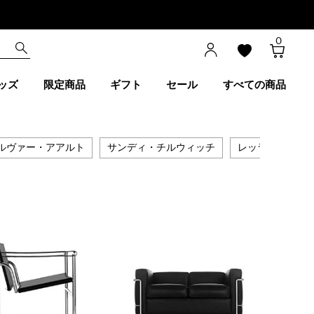
0
ッズ
限定商品
ギフト
セール
すべての商品
ルヴァー・アアルト
サンディ・チルウィッチ
レッラ & マッ