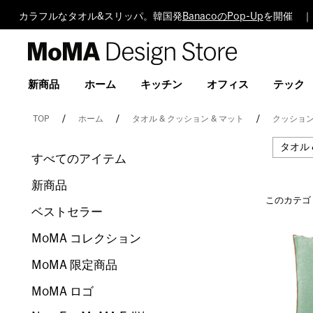
カラフルなタオル&スリッパ。韓国発
BanacoのPop-Up
を開催 ｜
MoMA
Design
Store
新商品
ホーム
キッチン
オフィス
テック
TOP
ホーム
タオル & クッション & マット
クッション
タオル 
すべてのアイテム
新商品
このカテゴ
ベストセラー
MoMA コレクション
MoMA 限定商品
MoMA ロゴ