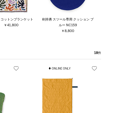
er コットンブランケット
剣持勇 スツール専用 クッション ブ
￥41,800
ルー NC159
￥8,800
18
件