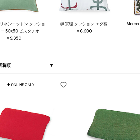
Evy リネンコットン クッショ
柳 宗理 クッション エダ柄
Merc
ー 50x50 ピスタチオ
￥6,600
￥9,350
新着順