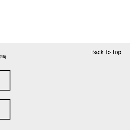
Back To Top
Back To Top
算時