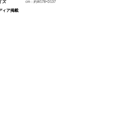
イズ
cm：約W178×D137
ディア掲載