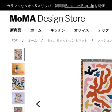
カラフルなタオル&スリッパ。韓国発
BanacoのPop-Up
を開催 ｜
MoMA
Design
Store
新商品
ホーム
キッチン
オフィス
テック
TOP
ホーム
タオル & クッション & マット
クッション