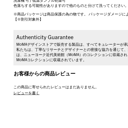
洗濯機 可 / 低温タンブル乾燥可
色落ちする可能性がありますので他のものと分けて洗ってください
※商品パッケージは商品保護の為の物です。 パッケージダメージに
【※割引対象外】
Authenticity Guarantee
MoMAデザインストアで販売する製品は、すべてキュレーターが
私たちは、丁寧なリサーチとデザイナーとの密接な協力を通じて、
は、ニューヨーク近代美術館（MoMA）のコレクションに収蔵さ
MoMAコレクションに収蔵されています。
お客様からの商品レビュー
この商品に寄せられたレビューはまだありません。
レビューを書く