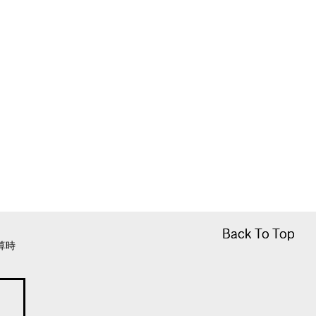
Back To Top
Back To Top
算時