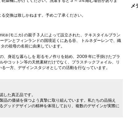
く乾燥機にかけてください。洗濯すると 3 ～ 5% 縮む場合がありま
メ
よる交換は致しかねます。予めご了承ください。
 とMonica (モニカ) の親子 3 人によって設立された、テキスタイルブラン
ェーデンとフィンランドの国境近くにある谷、 トルネダーレンで、織
ッタの祖母の名前に由来しています。
の、身近な暮らしを 彩るモノ作りを始め、2009 年に手掛けたプラ
ウールやコットン等の天然素材だけでなく、プラスチックフォイル、リ
ている一方、デザインスタジオとしての活動を行なっています。
承認した真正品です。
製品の価値を保つよう真摯に取り組んでいます。私たちの品揃え
れるグッドデザインの精神を体現しており、複数のデザインが実際に