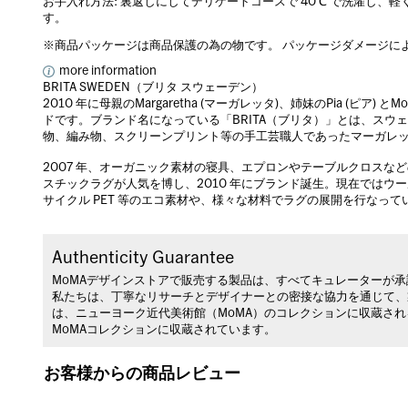
お手入れ方法: 裏返しにしてデリケートコースで 40℃ で洗濯し、軽
す。
※商品パッケージは商品保護の為の物です。 パッケージダメージに
more information
BRITA SWEDEN（ブリタ スウェーデン）
2010 年に母親のMargaretha (マーガレッタ)、姉妹のPia (ピア)
ドです。ブランド名になっている「BRITA（ブリタ）」とは、スウ
物、編み物、スクリーンプリント等の手工芸職人であったマーガレ
2007 年、オーガニック素材の寝具、エプロンやテーブルクロスなど
スチックラグが人気を博し、2010 年にブランド誕生。現在では
サイクル PET 等のエコ素材や、様々な材料でラグの展開を行なっ
Authenticity Guarantee
MoMAデザインストアで販売する製品は、すべてキュレーターが
私たちは、丁寧なリサーチとデザイナーとの密接な協力を通じて、
は、ニューヨーク近代美術館（MoMA）のコレクションに収蔵さ
MoMAコレクションに収蔵されています。
お客様からの商品レビュー