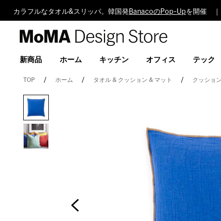
カラフルなタオル&スリッパ。韓国発
BanacoのPop-Up
を開催 ｜
MoMA
Design
Store
新商品
ホーム
キッチン
オフィス
テック
TOP
ホーム
タオル & クッション & マット
クッション