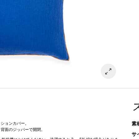
素
ッションカバー。
。背面のジッパーで開閉。
サ