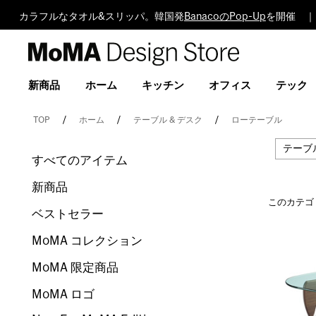
カラフルなタオル&スリッパ。韓国発
BanacoのPop-Up
を開催 ｜
MoMA
Design
Store
新商品
ホーム
キッチン
オフィス
テック
TOP
ホーム
テーブル & デスク
ローテーブル
テーブル
すべてのアイテム
新商品
このカテゴ
ベストセラー
MoMA コレクション
MoMA 限定商品
MoMA ロゴ