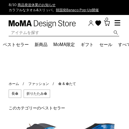
8/10
商品発送休業のお知らせ
カラフルなタオル&スリッパ。
韓国発Banaco Pop-Up開催
0
ベストセラー
新商品
MoMA限定
ギフト
セール
すべ
ホーム
ファッション
傘 & 傘たて
長傘
折りたたみ傘
このカテゴリーのベストセラー