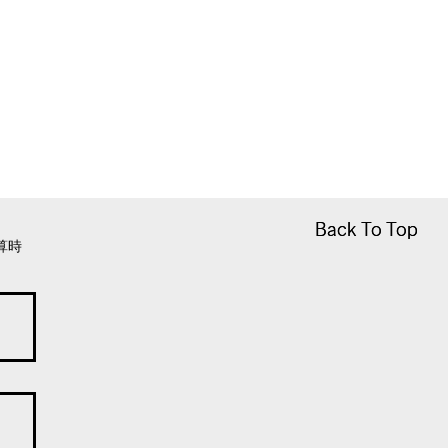
Back To Top
Back To Top
算時