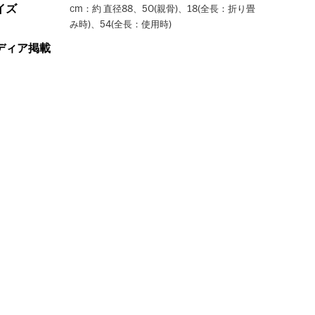
イズ
cm：約 直径88、50(親骨)、18(全長：折り畳
み時)、54(全長：使用時)
ディア掲載