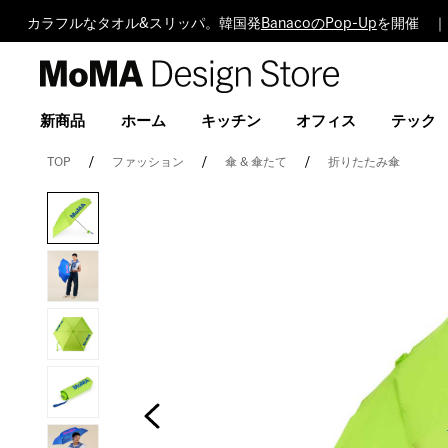
カラフルなタオル&スリッパ。韓国発
BanacoのPop-Up
を開催 ｜
MoMA
Design
Store
新商品
ホーム
キッチン
オフィス
テック
TOP
ファッション
傘 & 傘たて
折りたたみ傘