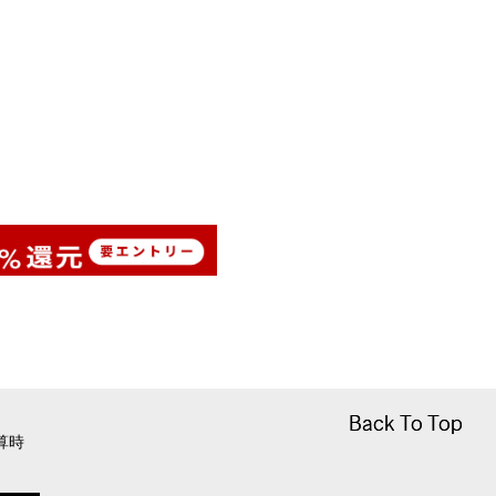
Back To Top
Back To Top
算時