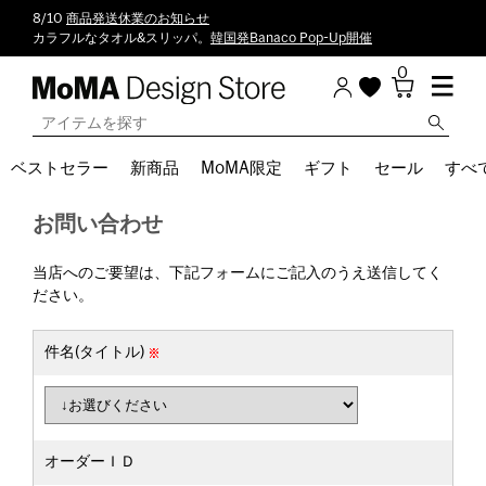
8/10
商品発送休業のお知らせ
カラフルなタオル&スリッパ。
韓国発Banaco Pop-Up開催
0
ベストセラー
新商品
MoMA限定
ギフト
セール
すべ
お問い合わせ
当店へのご要望は、下記フォームにご記入のうえ送信してく
ださい。
件名(タイトル)
オーダーＩＤ