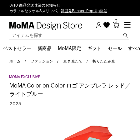
8/10
商品発送休業のお知らせ
カラフルなタオル&スリッパ。
韓国発Banaco Pop-Up開催
0
ベストセラー
新商品
MoMA限定
ギフト
セール
すべ
ホーム
ファッション
傘 & 傘たて
折りたたみ傘
MoMA Color on Color ロゴ アンブレラ レッド／
ライトブルー
2025