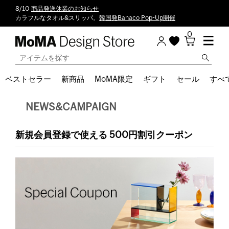
8/10
商品発送休業のお知らせ
カラフルなタオル&スリッパ。
韓国発Banaco Pop-Up開催
0
ベストセラー
新商品
MoMA限定
ギフト
セール
すべ
NEWS&CAMPAIGN
新規会員登録で使える 500円割引クーポン