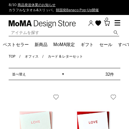
8/10
商品発送休業のお知らせ
カラフルなタオル&スリッパ。
韓国発Banaco Pop-Up開催
0
ベストセラー
新商品
MoMA限定
ギフト
セール
すべ
TOP
オフィス
カード & レターセット
並べ替え
32件