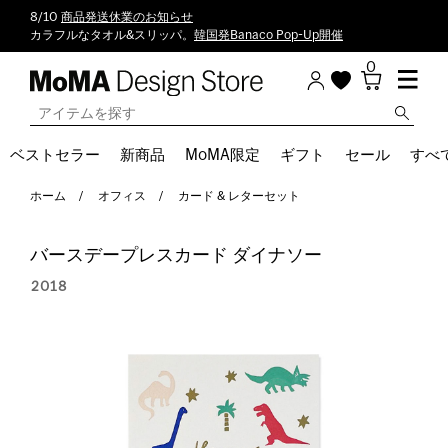
8/10
商品発送休業のお知らせ
カラフルなタオル&スリッパ。
韓国発Banaco Pop-Up開催
0
ベストセラー
新商品
MoMA限定
ギフト
セール
すべ
ホーム
オフィス
カード & レターセット
バースデープレスカード ダイナソー
2018