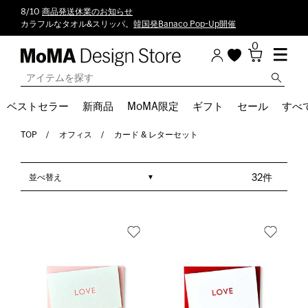
8/10
商品発送休業のお知らせ
カラフルなタオル&スリッパ。
韓国発Banaco Pop-Up開催
0
ベストセラー
新商品
MoMA限定
ギフト
セール
すべ
TOP
オフィス
カード & レターセット
並べ替え
32件