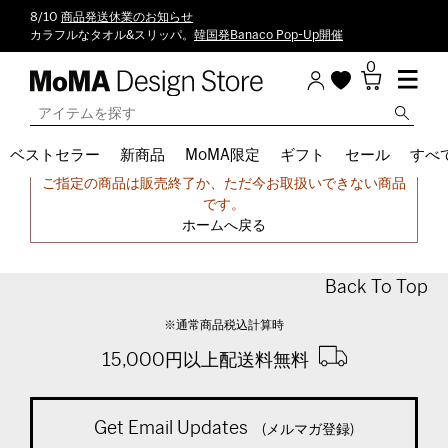
8/10
商品発送休業のお知らせ
カラフルなタオル&スリッパ。
韓国発Banaco Pop-Up開催
0
ベストセラー
新商品
MoMA限定
ギフト
セール
すべ
申し訳ございません。
ご指定の商品は販売終了か、ただ今お取扱いできない商品
です。
ホームへ戻る
Back To Top
※通常商品税込計算時
15,000円以上配送料無料
Get Email Updates
(メルマガ登録)