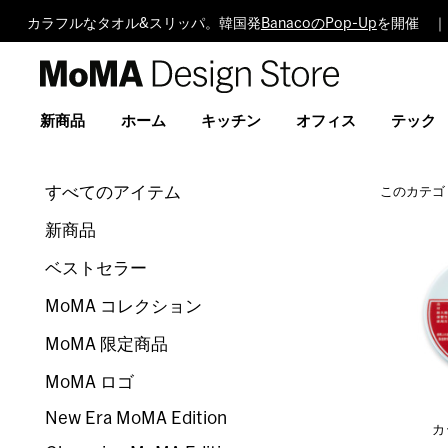
カラフルなタオル&スリッパ。韓国発
BanacoのPop-Up
を開催 ｜
MoMA
Design
Store
新商品
ホーム
キッチン
オフィス
テック
すべてのアイテム
このカテゴ
新商品
ベストセラー
MoMA コレクション
MoMA 限定商品
MoMA ロゴ
New Era MoMA Edition
カ