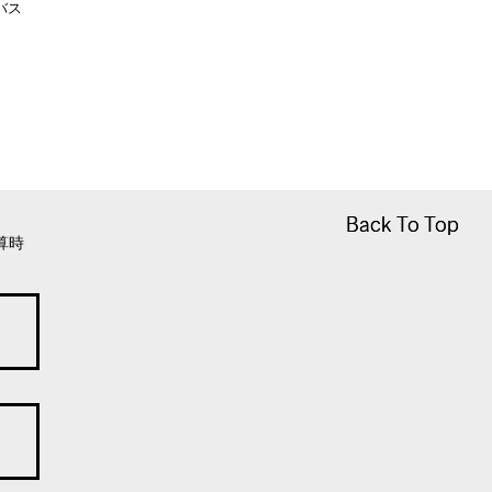
バス
Back To Top
Back To Top
算時