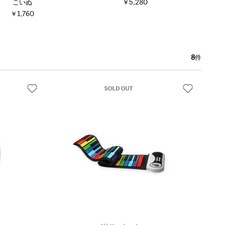
こいぬ
￥5,280
￥1,760
8
件