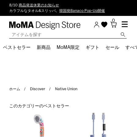
8/10
商品発送休業のお知らせ
カラフルなタオル&スリッパ。
韓国発Banaco Pop-Up開催
0
ベストセラー
新商品
MoMA限定
ギフト
セール
すべ
ホーム
Discover
Native Union
このカテゴリーのベストセラー