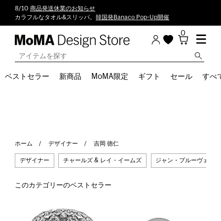
8/10
商品発送休業のお知らせ
カラフルなタオル&スリッパ。
韓国発Banaco Pop-Up開催
0
ベストセラー
新商品
MoMA限定
ギフト
セール
すべ
ホーム
デザイナー
吉岡 徳仁
デザイナー
チャールズ & レイ・イームズ
ジャン・プルーヴェ
このカテゴリーのベストセラー