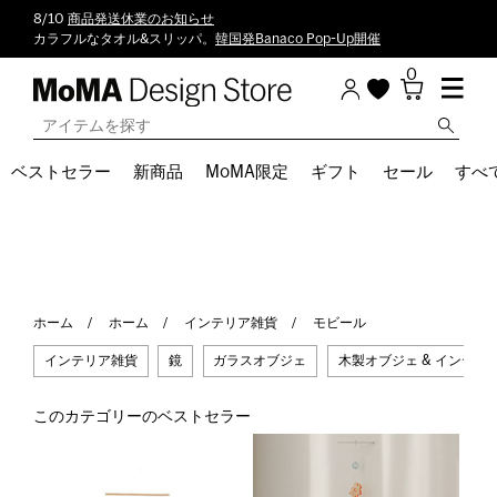
8/10
商品発送休業のお知らせ
カラフルなタオル&スリッパ。
韓国発Banaco Pop-Up開催
0
ベストセラー
新商品
MoMA限定
ギフト
セール
すべ
ホーム
ホーム
インテリア雑貨
モビール
インテリア雑貨
鏡
ガラスオブジェ
木製オブジェ & インテリ
このカテゴリーのベストセラー