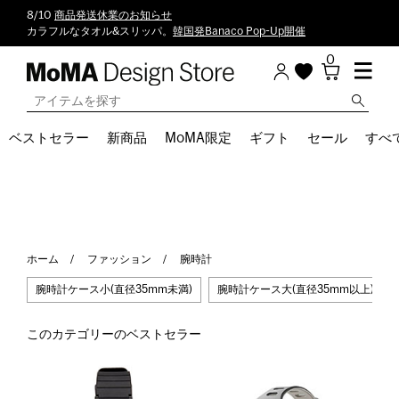
8/10
商品発送休業のお知らせ
カラフルなタオル&スリッパ。
韓国発Banaco Pop-Up開催
0
ベストセラー
新商品
MoMA限定
ギフト
セール
すべ
ホーム
ファッション
腕時計
腕時計ケース小(直径35mm未満)
腕時計ケース大(直径35mm以上)
このカテゴリーのベストセラー