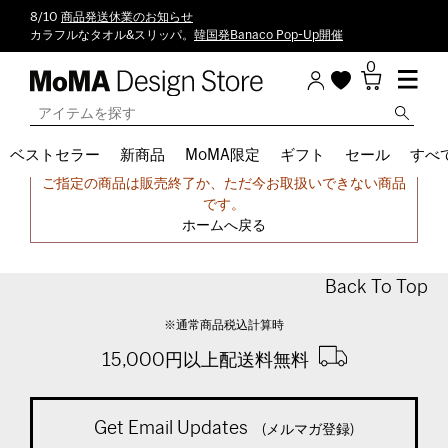
8/10
商品発送休業のお知らせ
カラフルなタオル&スリッパ。
韓国発Banaco Pop-Up開催
0
ベストセラー
新商品
MoMA限定
ギフト
セール
すべ
申し訳ございません。
ご指定の商品は販売終了か、ただ今お取扱いできない商品
です。
ホームへ戻る
Back To Top
※通常商品税込計算時
15,000円以上配送料無料
Get Email Updates
(メルマガ登録)