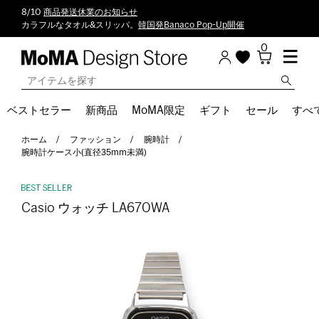
8/10
商品発送休業のお知らせ
カラフルなタオル&スリッパ。
韓国発Banaco Pop-Up開催
0
ベストセラー
新商品
MoMA限定
ギフト
セール
すべ
ホーム
ファッション
腕時計
腕時計ケース小(直径35mm未満)
Casio ウォッチ LA670WA